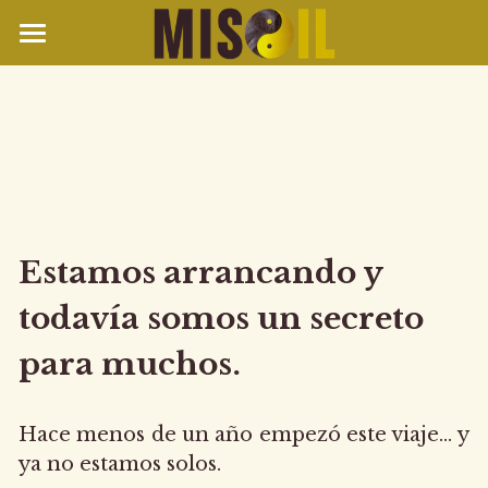
THE ORIGINAL MISOIL
RECETAS
TIENDAS
MISOILERS
Estamos arrancando y 
SALUD
todavía somos un secreto 
EL SUEÑO
para muchos.
CONTACTO
Hace menos de un año empezó este viaje… y 
ya no estamos solos.